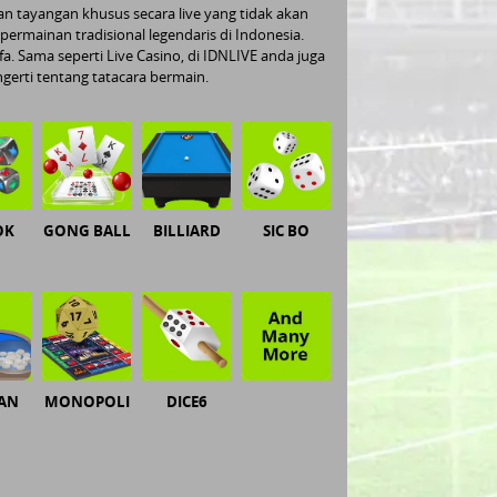
an tayangan khusus secara live yang tidak akan
mainan tradisional legendaris di Indonesia.
a. Sama seperti Live Casino, di IDNLIVE anda juga
ngerti tentang tatacara bermain.
OK
GONG BALL
BILLIARD
SIC BO
TAN
MONOPOLI
DICE6