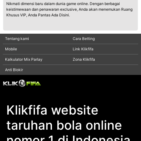
Nikmati dimensi baru dalam dunia game online. Dengan berbagai
Tangkas
keistimewaan dan penawaran exclusive, Anda akan menemukan Ruang
ROMO
Khusus VIP, Anda Pantas Ada Disini.
Tembak Ikan
Tentang kami
Cara Betting
ARCADE
Mobile
Link Klikfifa
Kalkulator Mix Parlay
Zona Klikfifa
Anti Blokir
Promosi
Referral
VIP
Member
Klikfifa website
Lainnya
taruhan bola online
VERSI DESKTOP
nomor 1 di Indonesia